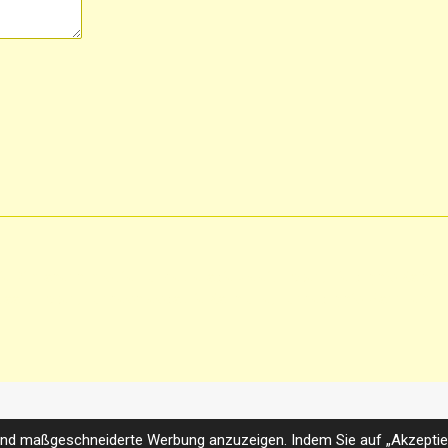
 Pirmasens, mobile Hundetherapie Zweibrücken, Tierphysio Kaiser
 Saarbrücken, Hundeosteopathie Karlsruhe, Hundephysio Mannheim,
und maßgeschneiderte Werbung anzuzeigen. Indem Sie auf „Akzeptier