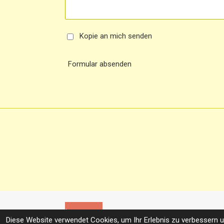
Kopie an mich senden
Formular absenden
Hundephysiotherapie Lemberg, Hundeosteopathie
Hundephysiotherapie, mobile Hundetherapeutin
Tierphysiotherapie
Impressum
Diese Website verwendet Cookies, um Ihr Erlebnis zu verbessern 