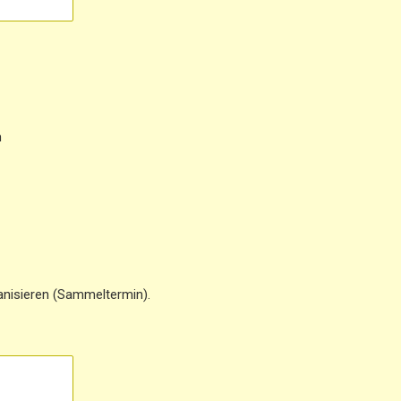
m
anisieren (Sammeltermin).