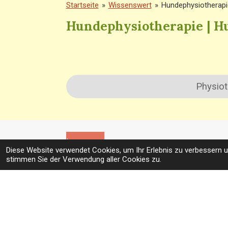
Startseite
»
Wissenswert
»
Hundephysiotherapi
Hundephysiotherapie | H
Physiot
Impressum
Diese Website verwendet Cookies, um Ihr Erlebnis zu verbessern 
stimmen Sie der Verwendung aller Cookies zu.
Mittelpunkt Hund Telefon | WhatsApp:
Christine Schmidt E-Mail: mittelpunkt
Heinrich-Weber-Str. 31