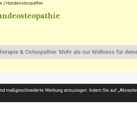
e | Hundeosteopathie
undeosteopathie
herapie & Osteopathie: Mehr als nur Wellness für dei
und maßgeschneiderte Werbung anzuzeigen. Indem Sie auf „Akzeptier
 01578/9054432
hund@outlook.de