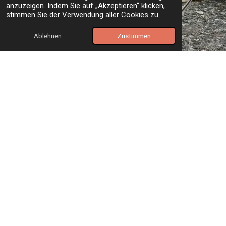
anzuzeigen. Indem Sie auf „Akzeptieren“ klicken,
stimmen Sie der Verwendung aller Cookies zu.
Ablehnen
Zustimmen
Vielfältige Kursangebote für jeden
Hund
Wir bieten eine breite Palette an Kursen an, die auf das
Alter, die Rasse und den Trainingsstand deines Hundes
abgestimmt sind:
Welpenstunde (8 - 16 Wochen):
Für
unerfahrene Welpen, die spielerisch die Welt
entdecken sollen.
Junghundekurs (16 Wochen - 1,5 Jahre):
Hier
festigen wir die Grundkommandos.
Erwachsene (1,5 - 7 Jahre):
Für Hunde mit
Erfahrung in den Grundkommandos, die Freude am