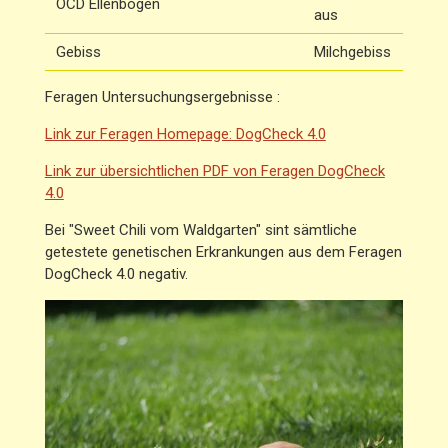
OCD Ellenbogen
aus
Gebiss
Milchgebiss
Feragen
Untersuchungsergebnisse :
Link zur Feragen Homepage: DogCheck 4.0
Link zur übersichtlichen PDF von Feragen DogCheck
4.0
Bei "
Sweet Chili vom Waldgarten" sint sämtliche
getestete genetischen Erkrankungen aus dem Feragen
DogCheck 4.0 negativ.